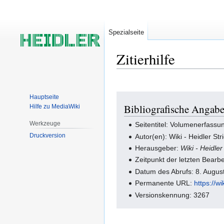
Spezialseite
Zitierhilfe
Zur
Zur
Hauptseite
Bibliografische Angab
Hilfe zu MediaWiki
Navigation
Suche
springen
springen
Werkzeuge
Seitentitel: Volumenerfassu
Druckversion
Autor(en): Wiki - Heidler S
Herausgeber:
Wiki - Heidl
Zeitpunkt der letzten Bear
Datum des Abrufs: 8. Augus
Permanente URL:
https://w
Versionskennung: 3267