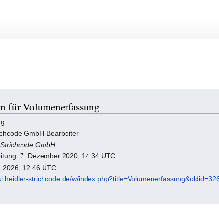
en für Volumenerfassung
ng
trichcode GmbH-Bearbeiter
er Strichcode GmbH,
.
beitung: 7. Dezember 2020, 14:34 UTC
t 2026, 12:46 UTC
iki.heidler-strichcode.de/w/index.php?title=Volumenerfassung&oldid=32