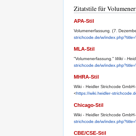
Zitatstile für Volumene
APA-Stil
Volumenerfassung. (7. Dezemb
strichcode.de/w/index.php?titl
MLA-Stil
"Volumenerfassung."
Wiki - Hei
strichcode.de/w/index.php?titl
MHRA-Stil
Wiki - Heidler Strichcode GmbH-
<
https://wiki.heidler-strichcod
Chicago-Stil
Wiki - Heidler Strichcode GmbH
strichcode.de/w/index.php?titl
CBE/CSE-Stil