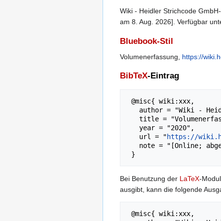
Wiki - Heidler Strichcode GmbH-B
am 8. Aug. 2026]. Verfügbar unt
Bluebook-Stil
Volumenerfassung,
https://wiki
BibTeX
-Eintrag
 @misc{ wiki:xxx,

   author = "Wiki - Heidler Strichcode GmbH",

   title = "Volumenerfassung --- Wiki - Heidler Strichcode GmbH{,} ",

   year = "2020",

   url = "
https://wiki.
   note = "[Online; abgerufen am 8. August 2026]"

Bei Benutzung der
LaTeX
-Moduls
ausgibt, kann die folgende Au
 @misc{ wiki:xxx,
